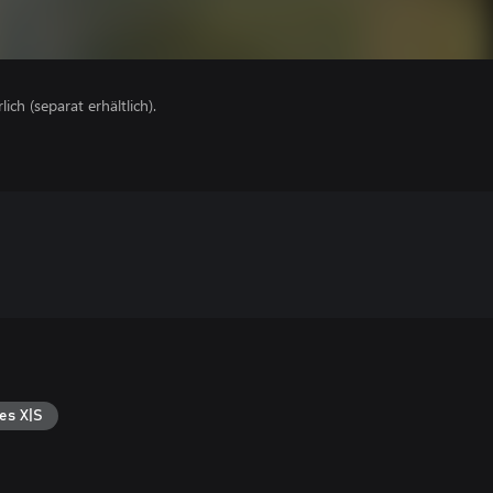
lich (separat erhältlich).
es X|S