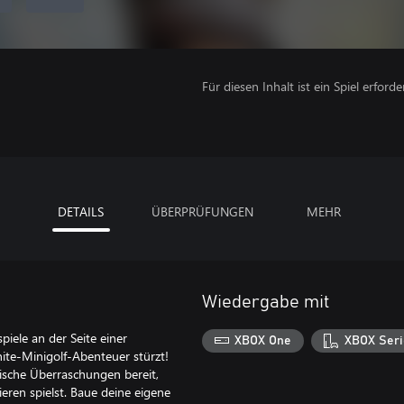
Für diesen Inhalt ist ein Spiel erforder
DETAILS
ÜBERPRÜFUNGEN
MEHR
Wiedergabe mit
iele an der Seite einer
XBOX One
XBOX Seri
nite-Minigolf-Abenteuer stürzt!
pische Überraschungen bereit,
ren spielst. Baue deine eigene