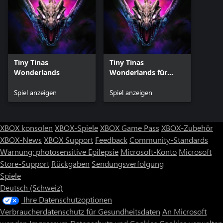
Tiny Tinas
Tiny Tinas
Wonderlands
Wonderlands für
Xbox Series X|S
Spiel anzeigen
Spiel anzeigen
XBOX konsolen
XBOX-Spiele
XBOX Game Pass
XBOX-Zubehör
XBOX-News
XBOX Support
Feedback
Community-Standards
Warnung: photosensitive Epilepsie
Microsoft-Konto
Microsoft
Store-Support
Rückgaben
Sendungsverfolgung
Spiele
Deutsch (Schweiz)
Ihre Datenschutzoptionen
Verbraucherdatenschutz für Gesundheitsdaten
An Microsoft