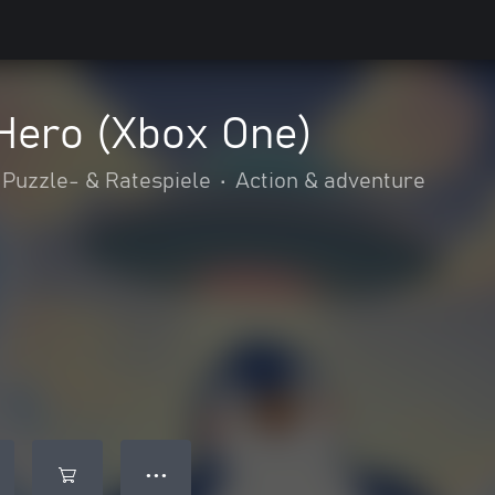
 Hero (Xbox One)
Puzzle- & Ratespiele
•
Action & adventure
● ● ●