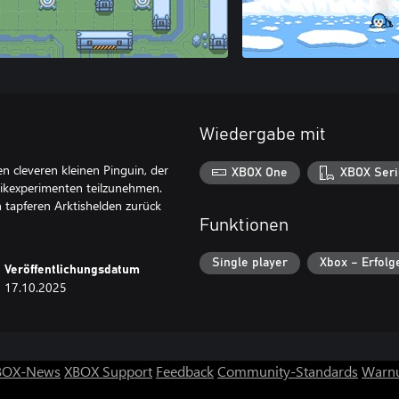
Wiedergabe mit
en cleveren kleinen Pinguin, der
XBOX One
XBOX Seri
gikexperimenten teilzunehmen.
n tapferen Arktishelden zurück
Funktionen
Single player
Xbox – Erfolg
Veröffentlichungsdatum
17.10.2025
BOX-News
XBOX Support
Feedback
Community-Standards
Warnu