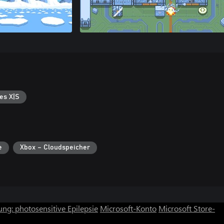
es X|S
e
Xbox – Cloudspeicher
ng: photosensitive Epilepsie
Microsoft-Konto
Microsoft Store-