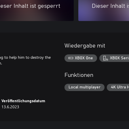
eser Inhalt ist gesperrt
Dieser Inhalt 
Wiedergabe mit
ing to help him to destroy the
XBOX One
XBOX Seri
m.
Funktionen
Local multiplayer
4K Ultra 
Veröffentlichungsdatum
13.6.2023