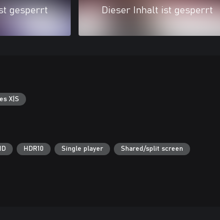
ist gesperrt
Dieser Inhalt ist gesperrt
es X|S
HD
HDR10
Single player
Shared/split screen