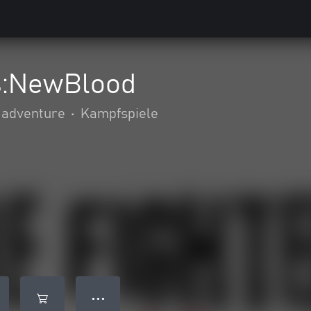
s:NewBlood
 adventure
•
Kampfspiele
● ● ●