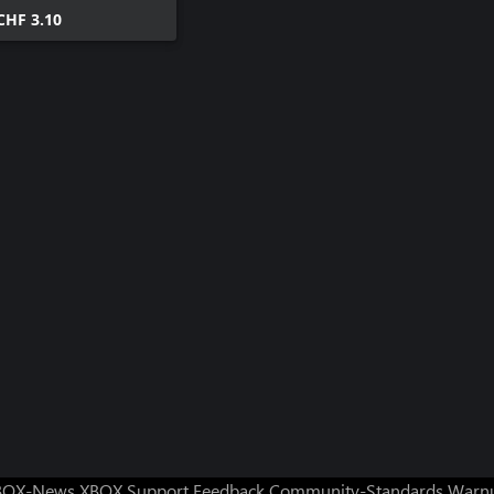
CHF 3.10
BOX-News
XBOX Support
Feedback
Community-Standards
Warnu