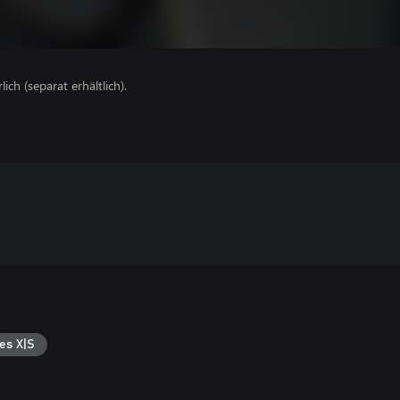
lich (separat erhältlich).
es X|S