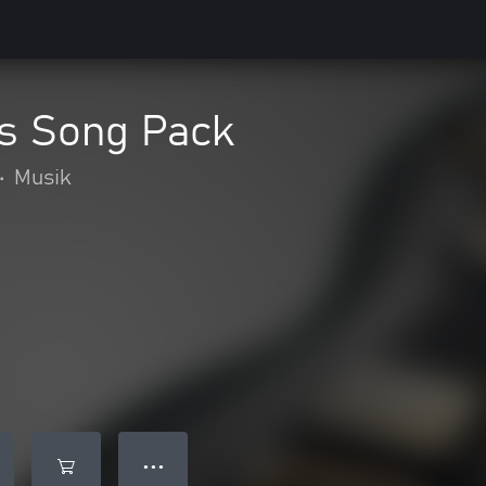
s Song Pack
•
Musik
● ● ●