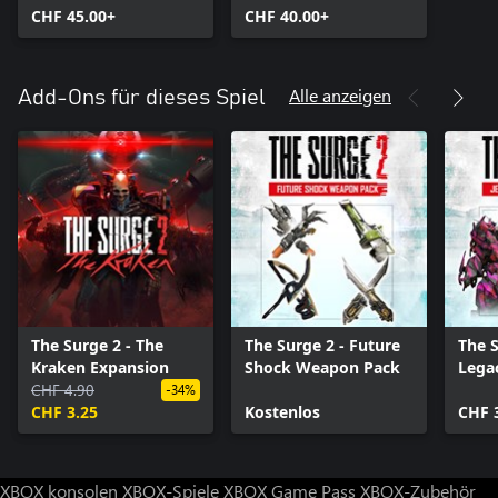
CHF 45.00+
CHF 40.00+
Alle anzeigen
Add-Ons für dieses Spiel
The Surge 2 - The
The Surge 2 - Future
The S
Kraken Expansion
Shock Weapon Pack
Lega
CHF 4.90
-34%
CHF 3.25
Kostenlos
CHF 
XBOX konsolen
XBOX-Spiele
XBOX Game Pass
XBOX-Zubehör