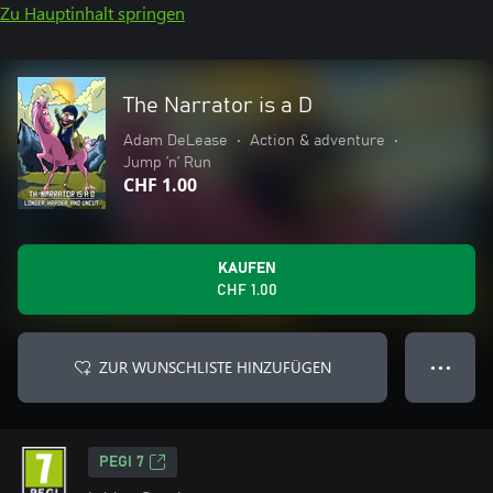
Zu Hauptinhalt springen
The Narrator is a D
Adam DeLease
•
Action & adventure
•
Jump ’n’ Run
CHF 1.00
KAUFEN
CHF 1.00
ZUR WUNSCHLISTE HINZUFÜGEN
● ● ●
PEGI 7