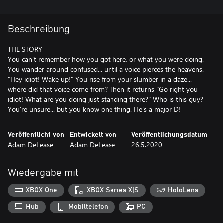
Beschreibung
THE STORY
You can't remember how you got here, or what you were doing.
You wander around confused... until a voice pierces the heavens.
"Hey idiot! Wake up!" You rise from your slumber in a daze...
where did that voice come from? Then it returns "Go right you
idiot! What are you doing just standing there?" Who is this guy?
You're unsure... but you know one thing. He's a major D!
Veröffentlicht von
Entwickelt von
Veröffentlichungsdatum
Adam DeLease
Adam DeLease
26.5.2020
Wiedergabe mit
XBOX One
XBOX Series X|S
HoloLens
Hub
Mobiltelefon
PC