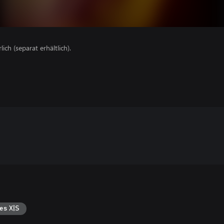
lich (separat erhältlich).
es X|S