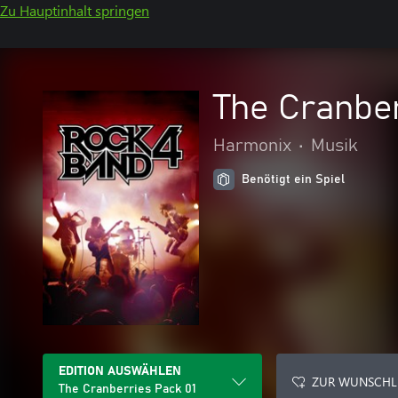
Zu Hauptinhalt springen
The Cranber
Harmonix
•
Musik
Benötigt ein Spiel
EDITION AUSWÄHLEN
ZUR WUNSCHL
The Cranberries Pack 01