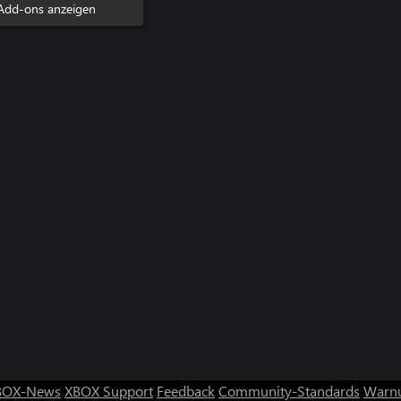
Add-ons anzeigen
BOX-News
XBOX Support
Feedback
Community-Standards
Warnu