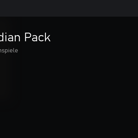
dian Pack
nspiele