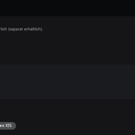
lich (separat erhältlich).
es X|S