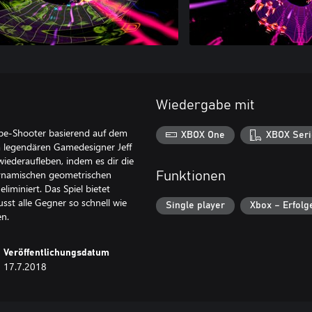
Wiedergabe mit
ube-Shooter basierend auf dem
XBOX One
XBOX Seri
legendären Gamedesigner Jeff
wiederaufleben, indem es dir die
 dynamischen geometrischen
Funktionen
iminiert. Das Spiel bietet
sst alle Gegner so schnell wie
Single player
Xbox – Erfolg
en.
Veröffentlichungsdatum
17.7.2018