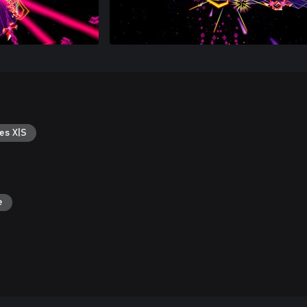
es X|S
e