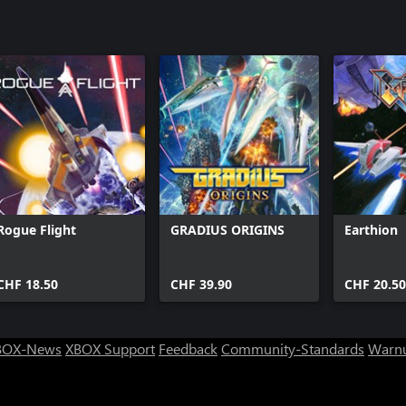
Rogue Flight
GRADIUS ORIGINS
Earthion
CHF 18.50
CHF 39.90
CHF 20.50
BOX-News
XBOX Support
Feedback
Community-Standards
Warnu