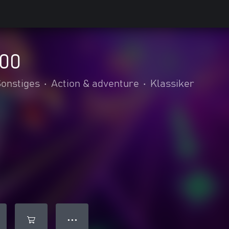
00
onstiges
•
Action & adventure
•
Klassiker
● ● ●