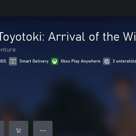
Toyotoki: Arrival of the W
enture
 X|S
Smart Delivery
Xbox Play Anywhere
3 unterstüt
● ● ●