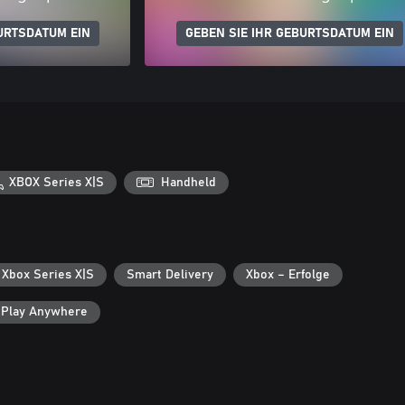
URTSDATUM EIN
GEBEN SIE IHR GEBURTSDATUM EIN
XBOX Series X|S
Handheld
 Xbox Series X|S
Smart Delivery
Xbox – Erfolge
 Play Anywhere