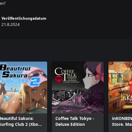
den?
Veröffentlichungsdatum
21.8.2024
Beautiful Sakura:
Coffee Talk Tokyo -
inKONBIN
Surfing Club 2 (Xbox
Deluxe Edition
Store. Ma
One)
Digital De