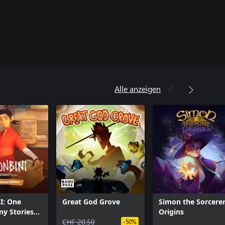
Alle anzeigen
I: One
Great God Grove
Simon the Sorcere
ny Stories
Origins
luxe Edition
CHF 20.50
-50%