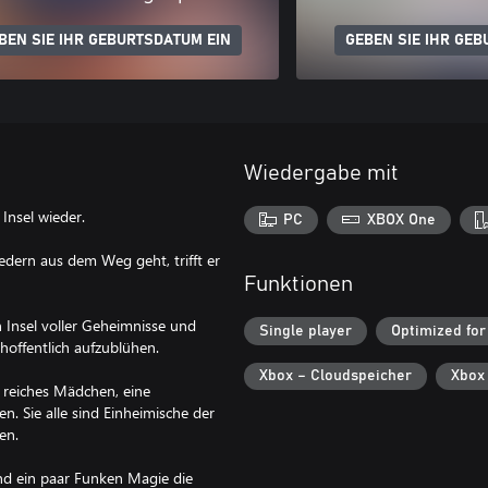
BEN SIE IHR GEBURTSDATUM EIN
GEBEN SIE IHR GEB
Wiedergabe mit
Insel wieder.
PC
XBOX One
ern aus dem Weg geht, trifft er
Funktionen
 Insel voller Geheimnisse und
Single player
Optimized for
hoffentlich aufzublühen.
Xbox – Cloudspeicher
Xbox
s reiches Mädchen, eine
. Sie alle sind Einheimische der
en.
nd ein paar Funken Magie die