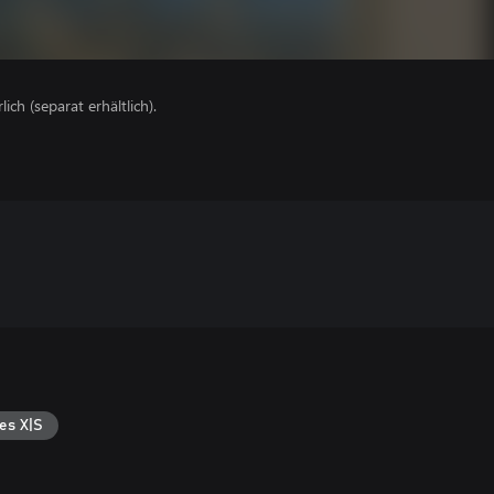
lich (separat erhältlich).
es X|S