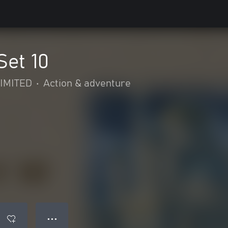
Set 10
IMITED
•
Action & adventure
● ● ●