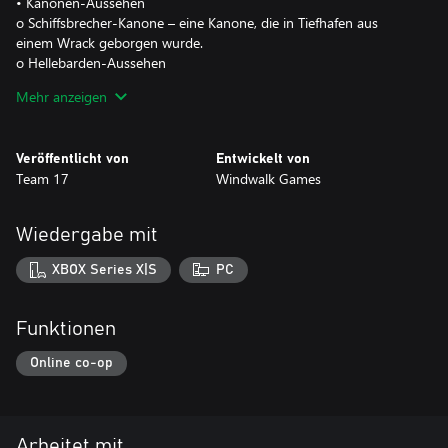
• Kanonen-Aussehen
o Schiffsbrecher-Kanone – eine Kanone, die in Tiefhafen aus
einem Wrack geborgen wurde.
o Hellebarden-Aussehen
o Hackbeil-Hellebarde – eine Axt, gefertigt, um die Baumhirten zu
Mehr anzeigen
entzweien, die durch Wirralwald streifen.
• Kampfhandschuh-Aussehen
o Arenakämpfer-Kampfhandschuhe – wer in den Arenen
Veröffentlicht von
Entwickelt von
überleben will, muss gleichermaßen brutal und clever sein.
Team 17
Windwalk Games
Wiedergabe mit
XBOX Series X|S
PC
Funktionen
Online co-op
Arbeitet mit