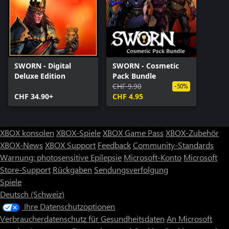
SWORN - Digital
SWORN - Cosmetic
Deluxe Edition
Pack Bundle
CHF 9.90
-50%
CHF 34.90+
CHF 4.95
XBOX konsolen
XBOX-Spiele
XBOX Game Pass
XBOX-Zubehör
XBOX-News
XBOX Support
Feedback
Community-Standards
Warnung: photosensitive Epilepsie
Microsoft-Konto
Microsoft
Store-Support
Rückgaben
Sendungsverfolgung
Spiele
Deutsch (Schweiz)
Ihre Datenschutzoptionen
Verbraucherdatenschutz für Gesundheitsdaten
An Microsoft