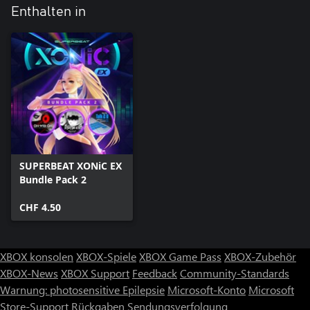
Enthalten in
SUPERBEAT XONiC EX
Bundle Pack 2
CHF 4.50
XBOX konsolen
XBOX-Spiele
XBOX Game Pass
XBOX-Zubehör
XBOX-News
XBOX Support
Feedback
Community-Standards
Warnung: photosensitive Epilepsie
Microsoft-Konto
Microsoft
Store-Support
Rückgaben
Sendungsverfolgung