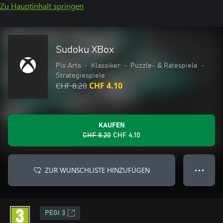
Zu Hauptinhalt springen
Sudoku XBox
Pix Arts
•
Klassiker
•
Puzzle- & Ratespiele
•
Strategiespiele
CHF 8.20
CHF 4.10
KAUFEN
CHF 8.20
CHF 4.10
ZUR WUNSCHLISTE HINZUFÜGEN
● ● ●
PEGI 3