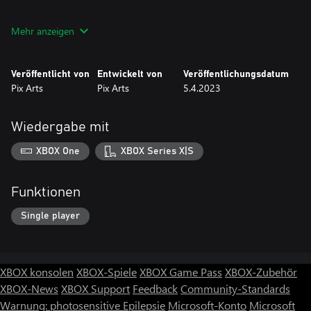
● Löschen: Entfernt Zahlen/Noten aus den Zellen.
Mehr anzeigen
● Notizen: Platziert Notizen in leeren Zellen.
Veröffentlicht von
Entwickelt von
Veröffentlichungsdatum
● Hinweise: Zeigt die richtige Zahl in der ausgewählten Zelle an.
Pix Arts
Pix Arts
5.4.2023
● Helles und dunkles Thema.
Wiedergabe mit
● Statistiken für jede Schwierigkeit. Spielstatistiken umfassen die
Anzahl der abgeschlossenen Rätsel, die durchschnittliche Zeit und
XBOX One
XBOX Series X|S
die beste Zeit.
Los geht's mit dem Brainstorming!
Funktionen
Single player
XBOX konsolen
XBOX-Spiele
XBOX Game Pass
XBOX-Zubehör
XBOX-News
XBOX Support
Feedback
Community-Standards
Warnung: photosensitive Epilepsie
Microsoft-Konto
Microsoft