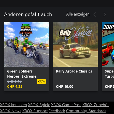
Alle anzeigen
Anderen gefällt auch
Green Soldiers
Rally Arcade Classics
Supe
Heroes: Extreme
Turb
Bikers
CHF 6.10
-30%
CHF 4.25
CHF 19.00
CHF 
XBOX konsolen
XBOX-Spiele
XBOX Game Pass
XBOX-Zubehör
XBOX-News
XBOX Support
Feedback
Community-Standards