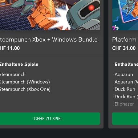
teampunch Xbox + Windows Bundle
Platform 
HF 11.00
CHF 31.00
Enthaltene Spiele
Enthaltene
Steampunch
Aquarun
Steampunch (Windows)
Aquarun (
Steampunch (Xbox One)
Duck Run
Duck Run 
Ellphaser
Ellphaser 
Ellphaser 
GEHE ZU SPIEL
Steampun
Steampunc