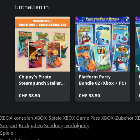
Enthalten in
Chippy’s Pirate
Platform Party
Steampunch Stellar
Bundle 02 (Xbox + PC)
Legends (Bundle)
CHF 38.50
CHF 38.50
XBOX konsolen
XBOX-Spiele
XBOX Game Pass
XBOX-Zubehör
X
Support
Rückgaben
Sendungsverfolgung
Spiele