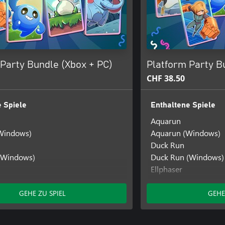
Party Bundle (Xbox + PC)
Platform Party B
CHF 38.50
 Spiele
Enthaltene Spiele
Aquarun
Windows)
Aquarun (Windows)
Duck Run
(Windows)
Duck Run (Windows)
Ellphaser
(Windows)
Ellphaser (Windows)
(Xbox One)
Ellphaser (Xbox One)
GEHE ZU SPIEL
GEHE
ch
Penguin Flight
h (Windows)
Penguin Flight (Win