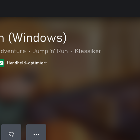
h (Windows)
adventure
•
Jump ’n’ Run
•
Klassiker
Handheld-optimiert
● ● ●