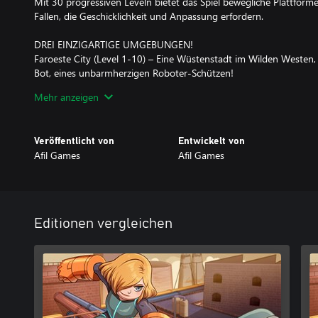
Mit 30 progressiven Leveln bietet das Spiel bewegliche Plattfor
Fallen, die Geschicklichkeit und Anpassung erfordern.
DREI EINZIGARTIGE UMGEBUNGEN!
Faroeste City (Level 1-10) – Eine Wüstenstadt im Wilden Westen
Bot, eines unbarmherzigen Roboter-Schützen!
Underwater City (Level 11-20) – Eine Unterwasser-Metropole vol
Mehr anzeigen
Schwerkraft und gefährlicher Tiefsee-Gegner.
Factory (Level 21-30) – Die Produktionsstätte der Feinde, gefüllt
tödliche Roboter lauern!
Veröffentlicht von
Entwickelt von
Afil Games
Afil Games
BIST DU BEREIT FÜR DIE HERAUSFORDERUNG?
Editionen vergleichen