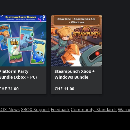
Steampunc
Platform Party
Steampunch Xbox +
Bundle (Xbox + PC)
Windows Bundle
CHF 31.00
CHF 11.00
BOX-News
XBOX Support
Feedback
Community-Standards
Warnu