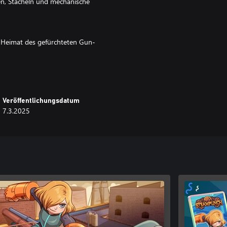
men, Stacheln und mechanische
, Heimat des gefürchteten Gun-
ler Herausforderungen der
 mit Zahnrädern und Rauch, in der
Veröffentlichungsdatum
7.3.2025