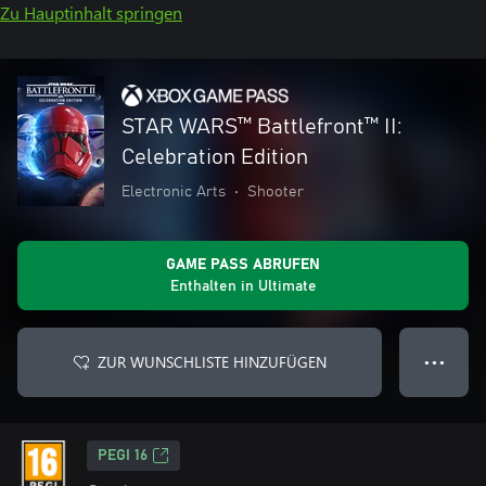
Zu Hauptinhalt springen
STAR WARS™ Battlefront™ II:
Celebration Edition
Electronic Arts
•
Shooter
GAME PASS ABRUFEN
Enthalten in Ultimate
ZUR WUNSCHLISTE HINZUFÜGEN
● ● ●
PEGI 16