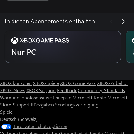
Es gelten Bedingungen und Beschränkungen. Weitere Details
unter ea.com/de-de/legal.
In diesen Abonnements enthalten
Nur PC
XBOX konsolen
XBOX-Spiele
XBOX Game Pass
XBOX-Zubehör
XBOX-News
XBOX Support
Feedback
Community-Standards
Warnung: photosensitive Epilepsie
Microsoft-Konto
Microsoft
Store-Support
Rückgaben
Sendungsverfolgung
Spiele
Deutsch (Schweiz)
Ihre Datenschutzoptionen
Verbraucherdatenschutz für Gesundheitsdaten
An Microsoft