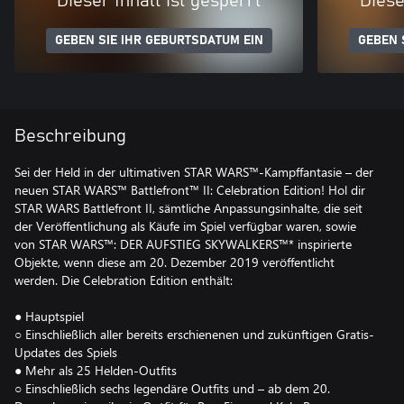
Dieser Inhalt ist gesperrt
Diese
GEBEN SIE IHR GEBURTSDATUM EIN
GEBEN 
Beschreibung
Sei der Held in der ultimativen STAR WARS™-Kampffantasie – der
neuen STAR WARS™ Battlefront™ II: Celebration Edition! Hol dir
STAR WARS Battlefront II, sämtliche Anpassungsinhalte, die seit
der Veröffentlichung als Käufe im Spiel verfügbar waren, sowie
von STAR WARS™: DER AUFSTIEG SKYWALKERS™* inspirierte
Objekte, wenn diese am 20. Dezember 2019 veröffentlicht
werden. Die Celebration Edition enthält:
● Hauptspiel
○ Einschließlich aller bereits erschienenen und zukünftigen Gratis-
Updates des Spiels
● Mehr als 25 Helden-Outfits
○ Einschließlich sechs legendäre Outfits und – ab dem 20.