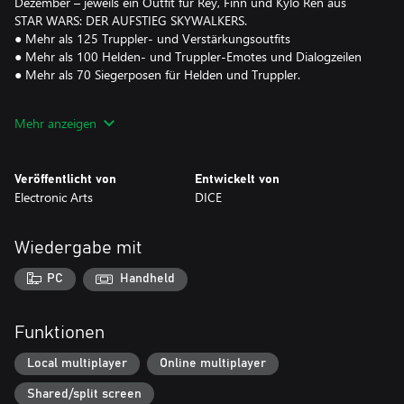
Dezember – jeweils ein Outfit für Rey, Finn und Kylo Ren aus
STAR WARS: DER AUFSTIEG SKYWALKERS.
● Mehr als 125 Truppler- und Verstärkungsoutfits
● Mehr als 100 Helden- und Truppler-Emotes und Dialogzeilen
● Mehr als 70 Siegerposen für Helden und Truppler.
Beweise dein Geschick mit deinem Blaster, einem Lichtschwert
Mehr anzeigen
und der Macht in den gewaltigen Multiplayer-Schlachten von
"Totale Vorherrschaft". Kämpfe in Sofort-Action allein gegen KI-
Gegner. Meistere mit Freunden aufregende Koop-Missionen.
Veröffentlicht von
Entwickelt von
Nimm an umfassenden Konflikten auf legendären Planeten mit
Electronic Arts
DICE
Charakteren aus allen drei STAR WARS-Epochen teil. Erlebe ab
dem 20. Dezember 2019 außerdem intensive Kämpfe an einem
exotischen neuen Schauplatz mit von STAR WARS: DER AUFSTIEG
Wiedergabe mit
SKYWALKERS inspirierten Verstärkungen. Feiere zwei Jahre
kostenlose Updates und Inhalte mit der lebendigen Community
PC
Handheld
des Spiels. Erlebe die STAR WARS-Schlachten deiner Träume.
Helden werden auf dem Schlachtfeld geboren.
Funktionen
*Nach dem 20. Dezember 2019 veröffentlichte
Anpassungsinhalte sind in der Celebration Edition nicht
Local multiplayer
Online multiplayer
enthalten.
Shared/split screen