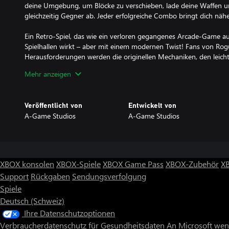
deine Umgebung, um Blöcke zu verschieben, lade deine Waffen u
gleichzeitig Gegner ab. Jeder erfolgreiche Combo bringt dich nähe
Ein Retro-Spiel, das wie ein verloren gegangenes Arcade-Game a
Spielhallen wirkt – aber mit einem modernen Twist! Fans von Ro
Herausforderungen werden die originellen Mechaniken, den leic
Soundtrack von Star Salvager lieben. Dieses Spiel? Es ist eine 
Mehr anzeigen
Veröffentlicht von
Entwickelt von
A-Game Studios
A-Game Studios
XBOX konsolen
XBOX-Spiele
XBOX Game Pass
XBOX-Zubehör
X
Support
Rückgaben
Sendungsverfolgung
Spiele
Deutsch (Schweiz)
Ihre Datenschutzoptionen
Verbraucherdatenschutz für Gesundheitsdaten
An Microsoft we