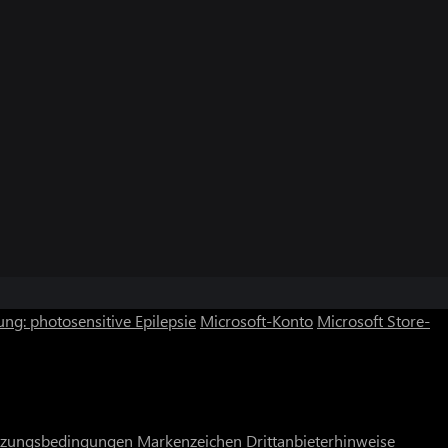
ng: photosensitive Epilepsie
Microsoft-Konto
Microsoft Store-
zungsbedingungen
Markenzeichen
Drittanbieterhinweise