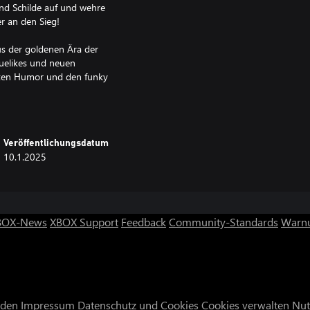
nd Schilde auf und wehre
r an den Sieg!
us der goldenen Ära der
guelikes und neuen
hten Humor und den funky
INTERGALAKTISCHE PARTY!
Veröffentlichungsdatum
10.1.2025
BOX-News
XBOX Support
Feedback
Community-Standards
Warnu
nden
Impressum
Datenschutz und Cookies
Cookies verwalten
Nut