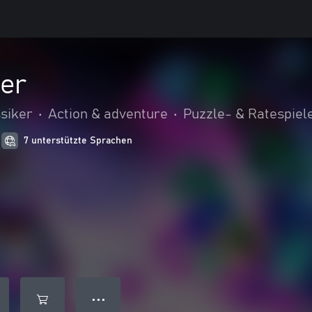
ger
siker
•
Action & adventure
•
Puzzle- & Ratespiel
7 unterstützte Sprachen
● ● ●