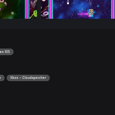
es X|S
e
Xbox – Cloudspeicher