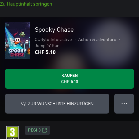
Zu Hauptinhalt springen
Spooky Chase
QUByte Interactive
•
Action & adventure
•
Jump ’n’ Run
CHF 5.10
KAUFEN
CHF 5.10
ZUR WUNSCHLISTE HINZUFÜGEN
● ● ●
PEGI 3