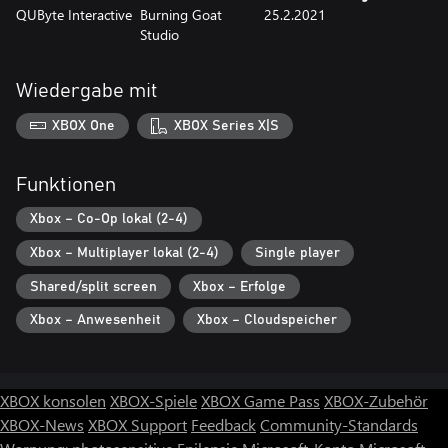
QUByte Interactive
Burning Goat
25.2.2021
Studio
Wiedergabe mit
XBOX One
XBOX Series X|S
Funktionen
Xbox – Co-Op lokal (2-4)
Xbox – Multiplayer lokal (2-4)
Single player
Shared/split screen
Xbox – Erfolge
Xbox – Anwesenheit
Xbox – Cloudspeicher
XBOX konsolen
XBOX-Spiele
XBOX Game Pass
XBOX-Zubehör
XBOX-News
XBOX Support
Feedback
Community-Standards