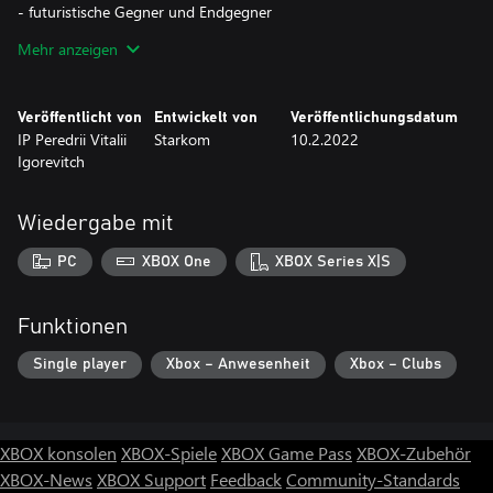
- futuristische Gegner und Endgegner
- atemberaubende 3D-Welt
Mehr anzeigen
- tonnenweise grandiose Schüsse, Explosionen und Effekte
- Bulletstorm-Arkade der alten Schule
- sehr einfach zu spielen, viel Spaß
Veröffentlicht von
Entwickelt von
Veröffentlichungsdatum
IP Peredrii Vitalii
Starkom
10.2.2022
Du magst den Weltraum, Schießereien und alte Spielhallen -
Igorevitch
dieses Spiel ist für dich!
Wiedergabe mit
PC
XBOX One
XBOX Series X|S
Funktionen
Single player
Xbox – Anwesenheit
Xbox – Clubs
XBOX konsolen
XBOX-Spiele
XBOX Game Pass
XBOX-Zubehör
XBOX-News
XBOX Support
Feedback
Community-Standards