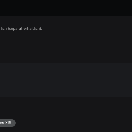
lich (separat erhältlich).
es X|S