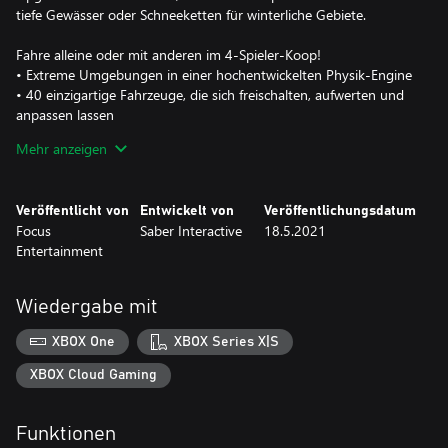
tiefe Gewässer oder Schneeketten für winterliche Gebiete.
Fahre alleine oder mit anderen im 4-Spieler-Koop!
• Extreme Umgebungen in einer hochentwickelten Physik-Engine
• 40 einzigartige Fahrzeuge, die sich freischalten, aufwerten und
anpassen lassen
• Dutzende anspruchsvolle Missionen in einer vernetzten Welt
Mehr anzeigen
• Spiele alleine oder im 4-Spieler-Koop
Dieser Kauf gewährt dir Zugang zum Anniversary-DLC, der die
Veröffentlicht von
Entwickelt von
Veröffentlichungsdatum
Trucks CAT 681 und International HX 520 beinhaltet.
Focus
Saber Interactive
18.5.2021
Entertainment
Erlebe 4K-Auflösung*, 60 FPS, deutlich verbesserte Grafik und
schnelle Ladezeiten auf der Xbox Series X|S.
*4K-Auflösung erfordert einen kompatiblen Bildschirm und
Wiedergabe mit
XBOX One
XBOX Series X|S
XBOX Cloud Gaming
Funktionen