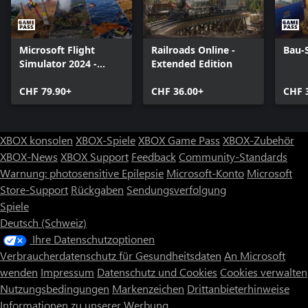
Microsoft Flight
Railroads Online -
Bau-
Simulator 2024 -
Extended Edition
Standard Edition
CHF 79.90+
CHF 36.00+
CHF 
XBOX konsolen
XBOX-Spiele
XBOX Game Pass
XBOX-Zubehör
XBOX-News
XBOX Support
Feedback
Community-Standards
Warnung: photosensitive Epilepsie
Microsoft-Konto
Microsoft
Store-Support
Rückgaben
Sendungsverfolgung
Spiele
Deutsch (Schweiz)
Ihre Datenschutzoptionen
Verbraucherdatenschutz für Gesundheitsdaten
An Microsoft
wenden
Impressum
Datenschutz und Cookies
Cookies verwalten
Nutzungsbedingungen
Markenzeichen
Drittanbieterhinweise
Informationen zu unserer Werbung