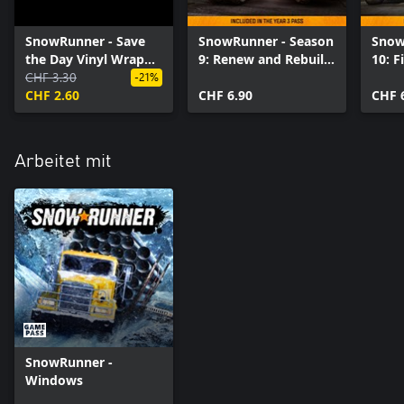
SnowRunner - Save
SnowRunner - Season
Snow
the Day Vinyl Wrap
9: Renew and Rebuild
10: F
Pack (Windows 10)
CHF 3.30
(Windows)
(Win
-21%
CHF 2.60
CHF 6.90
CHF 
Arbeitet mit
SnowRunner -
Windows