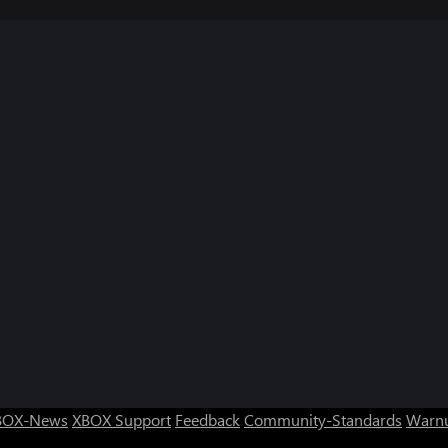
BOX-News
XBOX Support
Feedback
Community-Standards
Warnu