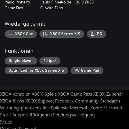
Paulo Pinheiro
Paulo Pinheiro de
30.9.2025
Game Dev
Oliveira Filho
Wiedergabe mit
XBOX One
XBOX Series X|S
PC
Funktionen
Single player
60 fps+
Optimized for Xbox Series X|S
PC Game Pad
XBOX konsolen
XBOX-Spiele
XBOX Game Pass
XBOX-Zubehör
XBOX-News
XBOX Support
Feedback
Community-Standards
Warnung: photosensitive Epilepsie
Microsoft-Konto
Microsoft
Store-Support
Rückgaben
Sendungsverfolgung
Spiele
Deutsch (Schweiz)