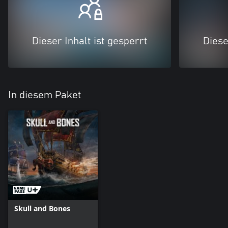
Dieser Inhalt ist gesperrt
Diese
In diesem Paket
Skull and Bones