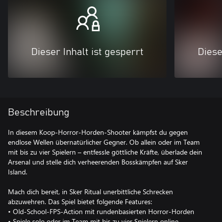
Dieser Inhalt ist gesperrt
Diese
Beschreibung
In diesem Koop-Horror-Horden-Shooter kämpfst du gegen
endlose Wellen übernatürlicher Gegner. Ob allein oder im Team
mit bis zu vier Spielern – entfessle göttliche Kräfte, überlade dein
Arsenal und stelle dich verheerenden Bosskämpfen auf Sker
Island.
Mach dich bereit, in Sker Ritual unerbittliche Schrecken
abzuwehren. Das Spiel bietet folgende Features:
• Old-School-FPS-Action mit rundenbasierten Horror-Horden
• Spiele solo oder im Team mit bis zu vier Spielern online