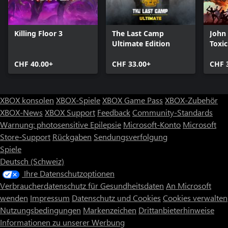
Killing Floor 3
The Last Camp
John
Ultimate Edition
Toxi
CHF 40.00+
CHF 33.00+
CHF 
XBOX konsolen
XBOX-Spiele
XBOX Game Pass
XBOX-Zubehör
XBOX-News
XBOX Support
Feedback
Community-Standards
Warnung: photosensitive Epilepsie
Microsoft-Konto
Microsoft
Store-Support
Rückgaben
Sendungsverfolgung
Spiele
Deutsch (Schweiz)
Ihre Datenschutzoptionen
Verbraucherdatenschutz für Gesundheitsdaten
An Microsoft
wenden
Impressum
Datenschutz und Cookies
Cookies verwalten
Nutzungsbedingungen
Markenzeichen
Drittanbieterhinweise
Informationen zu unserer Werbung