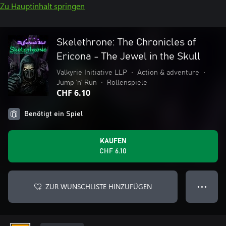
Zu Hauptinhalt springen
Skelethrone: The Chronicles of
Ericona - The Jewel in the Skull
Valkyrie Initiative LLP
•
Action & adventure
•
Jump ’n’ Run
•
Rollenspiele
CHF 6.10
Benötigt ein Spiel
KAUFEN
CHF 6.10
ZUR WUNSCHLISTE HINZUFÜGEN
● ● ●