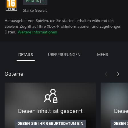
PEGI 16
Starke Gewalt
Herausgeber von Spielen, die Sie starten, erhalten während des
Spielens Zugriff auf Ihre Xbox-Profilinformationen und zugehörigen
Daten.
Weitere Informationen
DETAILS
ÜBERPRÜFUNGEN
MEHR
Galerie
Dieser Inhalt ist gesperrt
Diese
GEBEN SIE IHR GEBURTSDATUM EIN
GEBEN 