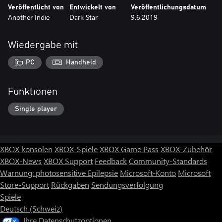
Veröffentlicht von
Entwickelt von
Veröffentlichungsdatum
Another Indie
Dark Star
9.6.2019
Wiedergabe mit
PC
Handheld
Funktionen
Single player
XBOX konsolen
XBOX-Spiele
XBOX Game Pass
XBOX-Zubehör
XBOX-News
XBOX Support
Feedback
Community-Standards
Warnung: photosensitive Epilepsie
Microsoft-Konto
Microsoft
Store-Support
Rückgaben
Sendungsverfolgung
Spiele
Deutsch (Schweiz)
Ihre Datenschutzoptionen