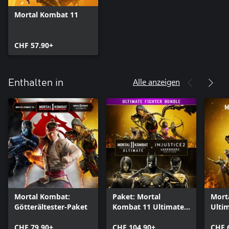
Mortal Kombat 11
CHF 57.90+
Alle anzeigen
Enthalten in
Mortal Kombat:
Paket: Mortal
Mort
Götterältester-Paket
Kombat 11 Ultimate +
Ulti
Injustice 2 Leg.
CHF 79.90+
Edition
CHF 104.90+
CHF 