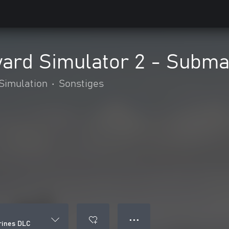
yard Simulator 2 - Subm
Simulation
•
Sonstiges
● ● ●
rines DLC