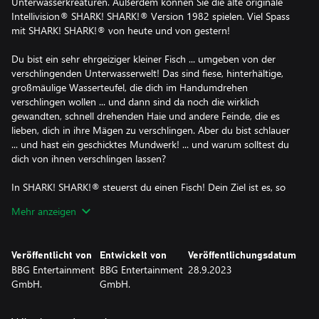
Unterwasserkreaturen. Außerdem können Sie die alte originale
Intellivision® SHARK! SHARK!® Version 1982 spielen. Viel Spass
mit SHARK! SHARK!® von heute und von gestern!
Du bist ein sehr ehrgeiziger kleiner Fisch ... umgeben von der
verschlingenden Unterwasserwelt! Das sind fiese, hinterhältige,
großmäulige Wasserteufel, die dich im Handumdrehen
verschlingen wollen ... und dann sind da noch die wirklich
gewandten, schnell drehenden Haie und andere Feinde, die es
lieben, dich in ihre Mägen zu verschlingen. Aber du bist schlauer
... und hast ein geschicktes Mundwerk! ... und warum solltest du
dich von ihnen verschlingen lassen?
In SHARK! SHARK!® steuerst du einen Fisch! Dein Ziel ist es, so
viele Punkte wie möglich zu sammeln und dabei am Leben zu
Mehr anzeigen
bleiben. Im Ozean schwimmen mit dir andere Fische
unterschiedlicher Größe, Hummer, Krebse, Quallen, Kraken,
Kugelfische, Orcas, Zitteraale und ein sehr schneller Hai. Du
Veröffentlicht von
Entwickelt von
Veröffentlichungsdatum
kannst jeden Fisch fressen, der kleiner ist als du selbst, und jeder
BBG Entertainment
BBG Entertainment
28.9.2023
Fisch, der größer ist, frisst dich! Der Hai kann auch besiegt
GmbH.
GmbH.
werden, wenn du mehrmals an seinem Schwanz knabberst, aber
sei vorsichtig, denn der Hai kann sich schnell drehen. Achte auch
auf den Hummer, die Krabbe, die Krake, den Kugelfisch, den Orca