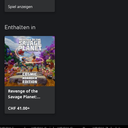
Spiel anzeigen
Enthalten in
Revenge of the
Savage Planet:
Cosmic Hoarder
Edition
CHF 41.00+