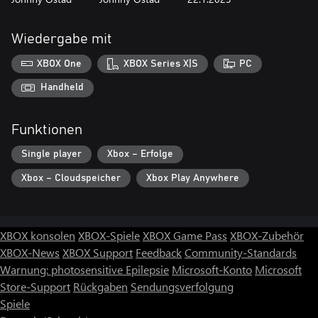
Wiedergabe mit
XBOX One
XBOX Series X|S
PC
Handheld
Funktionen
Single player
Xbox – Erfolge
Xbox – Cloudspeicher
Xbox Play Anywhere
XBOX konsolen
XBOX-Spiele
XBOX Game Pass
XBOX-Zubehör
XBOX-News
XBOX Support
Feedback
Community-Standards
Warnung: photosensitive Epilepsie
Microsoft-Konto
Microsoft
Store-Support
Rückgaben
Sendungsverfolgung
Spiele