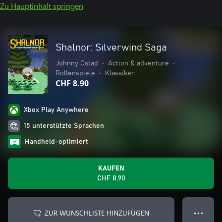
Zu Hauptinhalt springen
Shalnor: Silverwind Saga
Johnny Ostad
•
Action & adventure
•
Rollenspiele
•
Klassiker
CHF 8.90
Xbox Play Anywhere
15 unterstützte Sprachen
Handheld-optimiert
KAUFEN
CHF 8.90
ZUR WUNSCHLISTE HINZUFÜGEN
● ● ●