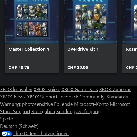
Master Collection 1
Overdrive Kit 1
Kosm
CHF 48.75
CHF 39.90
CHF 
XBOX konsolen
XBOX-Spiele
XBOX Game Pass
XBOX-Zubehör
XBOX-News
XBOX Support
Feedback
Community-Standards
Warnung: photosensitive Epilepsie
Microsoft-Konto
Microsoft
Store-Support
Rückgaben
Sendungsverfolgung
Spiele
Deutsch (Schweiz)
Ihre Datenschutzoptionen