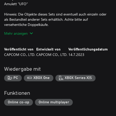
Amulett "UFO"
Hinweis: Die Objekte dieses Sets sind eventuell auch einzeln oder
als Bestandteil anderer Sets erhältlich. Achte bitte auf
versehentliche Doppelkäufe.
Skins, Aufkleber und Amulette sind kosmetische Objekte, die das
Mehr anzeigen
Aussehen eines Exosuits ändern und haben darüber hinaus
keinen Effekt.
Emotes und Stempel sind Objekte, mit denen das Befehlsrad im
Veröffentlicht von
Entwickelt von
Veröffentlichungsdatum
Spiel angepasst werden kann.
CAPCOM CO., LTD.
CAPCOM CO., LTD.
14.7.2023
Erhaltene Zusatzinhalte können verwendet werden, indem vom
Titelbildschirm zum Hauptbildschirm im Spiel gewechselt wird.
Wiedergabe mit
Hinweis: Dieses Add-on kann nur mit dem Microsoft-Konto
benutzt werden, mit dem die Inhalte gekauft wurden. Selbst,
PC
XBOX One
XBOX Series X|S
wenn der Organisator der Familiengruppe das Add-on kauft, sind
die Inhalte nicht für Familienmitglieder verfügbar.
Funktionen
Online co-op
Online multiplayer