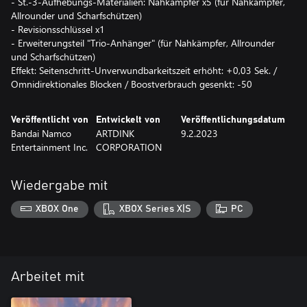
- St.-3-Aufhebungs-Materialien: Nahkämpfer x5 (für Nahkämpfer,
Allrounder und Scharfschützen)
- Revisionsschlüssel x1
- Erweiterungsteil "Trio-Anhänger" (für Nahkämpfer, Allrounder
und Scharfschützen)
Effekt: Seitenschritt-Unverwundbarkeitszeit erhöht: +0,03 Sek. /
Omnidirektionales Blocken / Boostverbrauch gesenkt: -50
Veröffentlicht von
Entwickelt von
Veröffentlichungsdatum
Bandai Namco
ARTDINK
9.2.2023
Entertainment Inc.
CORPORATION
Wiedergabe mit
XBOX One
XBOX Series X|S
PC
Arbeitet mit