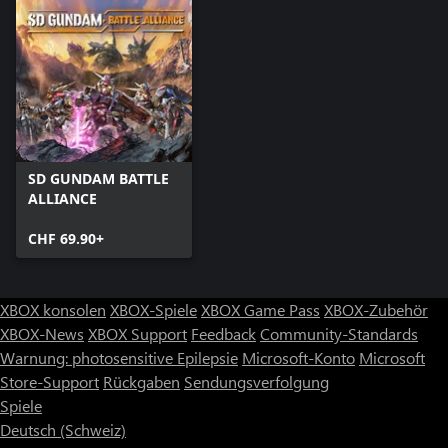
SD GUNDAM BATTLE
ALLIANCE
CHF 69.90+
XBOX konsolen
XBOX-Spiele
XBOX Game Pass
XBOX-Zubehör
XBOX-News
XBOX Support
Feedback
Community-Standards
Warnung: photosensitive Epilepsie
Microsoft-Konto
Microsoft
Store-Support
Rückgaben
Sendungsverfolgung
Spiele
Deutsch (Schweiz)