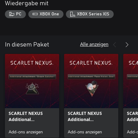
Wiedergabe mit
PC
XBOX One
XBOX Series X|S
Alle anzeigen
In diesem Paket
SCARLET NEXUS
SCARLET NEXUS
SCAR
Additional
Additional
Addit
Attachment "Dream
Attachment "Face
Atta
Catcher"
Add-ons anzeigen
Vision Seal"
Add-ons anzeigen
"Shou
Add-o