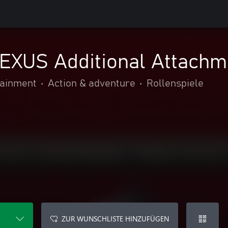
XUS Additional Attachme
ainment
•
Action & adventure
•
Rollenspiele
ZUR WUNSCHLISTE HINZUFÜGEN