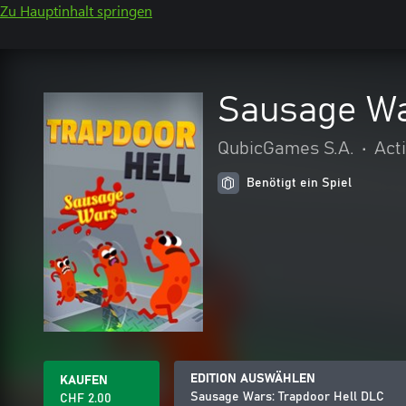
Zu Hauptinhalt springen
Sausage Wa
QubicGames S.A.
•
Act
Benötigt ein Spiel
EDITION AUSWÄHLEN
KAUFEN
Sausage Wars: Trapdoor Hell DLC
CHF 2.00