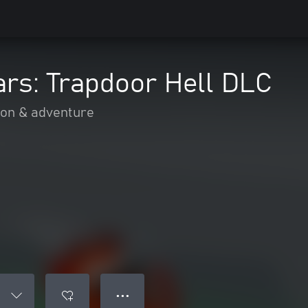
rs: Trapdoor Hell DLC
ion & adventure
● ● ●