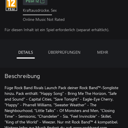
PEGI 12
Kraftausdrücke, Sex
Online Music Not Rated
Für diesen Inhalt ist ein Spiel erforderlich (separat erhältlich).
DETAILS
ÜBERPRÜFUNGEN
MEHR
Beschreibung
Füge Rock Band Rivals Launch Pack deiner Rock Band™-Songliste
hinzu. Pack enthält: "Happy Song" - Bring Me The Horizon, "Safe
and Sound" - Capital Cities, "Save Tonight" - Eagle-Eye Cherry,
"Happy" - Pharrell Williams, "Sweater Weather" - The
Neighbourhood, "Little Talks" - Of Monsters and Men, "Closing
Time" - Semisonic, "Chandelier" - Sia, "Feel Invincible" - Skillet,
"King of the World" - Weezer. Nur mit Rock Band™ 4 kompatibel.
Weitere Infos zur Musik findest du auf: www.rockband.com