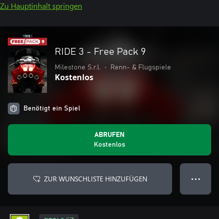
Zu Hauptinhalt springen
RIDE 3 - Free Pack 9
Milestone S.r.l.
•
Renn- & Flugspiele
Kostenlos
Benötigt ein Spiel
ABRUFEN
Kostenlos
ZUR WUNSCHLISTE HINZUFÜGEN
● ● ●