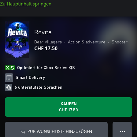
Zu Hauptinhalt springen
Revita
Dear Villagers
•
Action & adventure
•
Shooter
CHF 17.50
Optimiert für Xbox Series X|S
Smart Delivery
6 unterstützte Sprachen
KAUFEN
CHF 17.50
ZUR WUNSCHLISTE HINZUFÜGEN
● ● ●