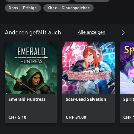
Ein namenloses Kind ohne Erinnerungen erwacht in der U-Bahn
Xbox – Erfolge
Xbox – Cloudspeicher
mit einem vagen Gefühl der Bestimmung und dem Wunsch, den
entfernten Uhrenturm zu erreichen. Auf der Suche nach
Antworten entdeckt es eine melancholische Welt voller
maskierter Gestalten und Monster.
Alle anzeigen
Anderen gefällt auch
Emerald Huntress
Scar-Lead Salvation
Spirit
CHF 5.10
CHF 31.00
CHF 