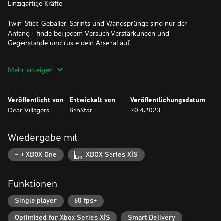
Einzigartige Kräfte
Twin-Stick-Geballer, Sprints und Wandsprünge sind nur der
Anfang – finde bei jedem Versuch Verstärkungen und
Gegenstände und rüste dein Arsenal auf.
Optimiere deine Spielweise
Mehr anzeigen
Eine umfangreiche Auswahl an Optionen ermöglicht es dir, Revita
ganz deinem Spielstil anzupassen: Verlangsame die Zeit, verpasse
Veröffentlicht von
Entwickelt von
Veröffentlichungsdatum
deinen Gegnern farbige Umrisse, um sie leichter zu verfolgen,
Dear Villagers
BenStar
20.4.2023
oder wähle den passenden Grad der Zielhilfe für dich.
Entdecke eine geheimnisvolle Welt
Wiedergabe mit
Erkunde eine unterirdische U-Bahn-Linie, die mit Monstern
XBOX One
XBOX Series X|S
verseucht und mit schillernden Charakteren erfüllt ist, die dir auf
deiner Reise helfen werden. Reise von Haltestelle zu Haltestelle
und lass dich dort von Aufzügen in die Höhen eines sich ständig
Funktionen
verändernden Uhrenturms tragen.
Single player
60 fps+
Hol dir dein verlorenes Gedächtnis zurück
Optimized for Xbox Series X|S
Smart Delivery