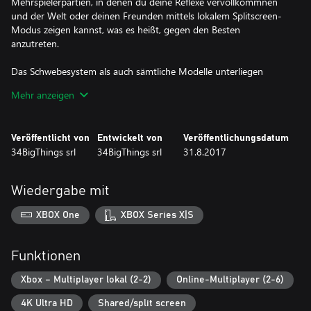
Mehrspielerpartien, in denen du deine Reflexe vervollkommnen
und der Welt oder deinen Freunden mittels lokalem Splitscreen-
Modus zeigen kannst, was es heißt, gegen den Besten
anzutreten.
Das Schwebesystem als auch sämtliche Modelle unterliegen
realen physikalischen Gesetzmäßigkeiten: Ganz egal, ob du eine
Mehr anzeigen
Kurve nimmst, einen Abhang passierst, beschleunigst oder die
Bremsen zum Glühen bringst – jede Veränderung der Strecke,
jede Aktion erzeugt eine ganz individuelle Kraft, die auf dein Schiff
Veröffentlicht von
Entwickelt von
Veröffentlichungsdatum
einwirkt.
34BigThings srl
34BigThings srl
31.8.2017
Deine Gegner sind schnell – und erbarmungslos. Bist du bereit,
dich in der SRRL, der Solar Redout Racing League, zu beweisen?
Wiedergabe mit
XBOX One
XBOX Series X|S
Funktionen
Xbox – Multiplayer lokal (2-2)
Online-Multiplayer (2-6)
4K Ultra HD
Shared/split screen