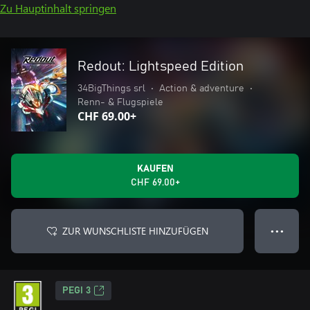
Zu Hauptinhalt springen
Redout: Lightspeed Edition
34BigThings srl
•
Action & adventure
•
Renn- & Flugspiele
CHF 69.00+
KAUFEN
CHF 69.00+
ZUR WUNSCHLISTE HINZUFÜGEN
● ● ●
PEGI 3