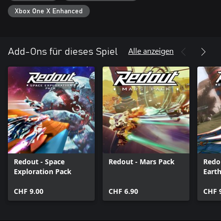
Xbox One X Enhanced
Alle anzeigen
Add-Ons für dieses Spiel
Redout - Space
Redout - Mars Pack
Redou
Exploration Pack
Eart
CHF 9.00
CHF 6.90
CHF 