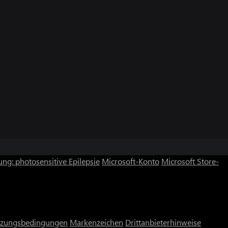
ng: photosensitive Epilepsie
Microsoft-Konto
Microsoft Store-
zungsbedingungen
Markenzeichen
Drittanbieterhinweise