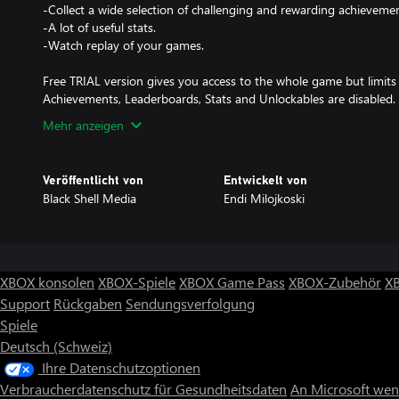
-Collect a wide selection of challenging and rewarding achievemen
-A lot of useful stats.
-Watch replay of your games.
Free TRIAL version gives you access to the whole game but limits
Achievements, Leaderboards, Stats and Unlockables are disabled.
Mehr anzeigen
Veröffentlicht von
Entwickelt von
Black Shell Media
Endi Milojkoski
XBOX konsolen
XBOX-Spiele
XBOX Game Pass
XBOX-Zubehör
X
Support
Rückgaben
Sendungsverfolgung
Spiele
Deutsch (Schweiz)
Ihre Datenschutzoptionen
Verbraucherdatenschutz für Gesundheitsdaten
An Microsoft we