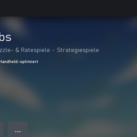
obs
zzle- & Ratespiele
•
Strategiespiele
Handheld-optimiert
● ● ●