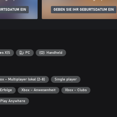
URTSDATUM EIN
GEBEN SIE IHR GEBURTSDATUM EIN
es X|S
PC
Handheld
ox – Multiplayer lokal (2-8)
Single player
Erfolge
Xbox – Anwesenheit
Xbox – Clubs
 Play Anywhere