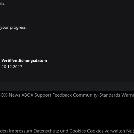
ts.
 your progress.
Veröffentlichungsdatum
20.12.2017
BOX-News
XBOX Support
Feedback
Community-Standards
Warnu
nden
Impressum
Datenschutz und Cookies
Cookies verwalten
Nut