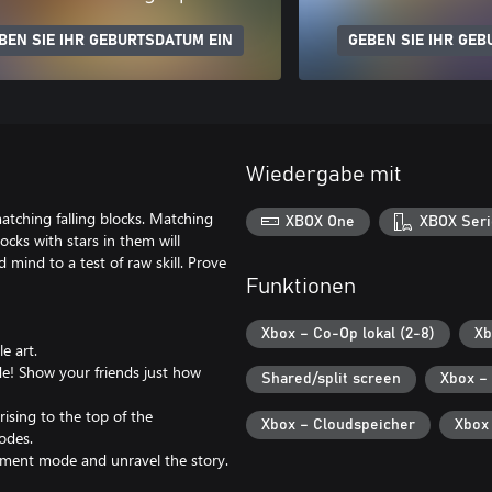
BEN SIE IHR GEBURTSDATUM EIN
GEBEN SIE IHR GEB
Wiedergabe mit
atching falling blocks. Matching
XBOX One
XBOX Seri
ocks with stars in them will
 mind to a test of raw skill. Prove
Funktionen
Xbox – Co-Op lokal (2-8)
Xb
e art.
de! Show your friends just how
Shared/split screen
Xbox – 
ising to the top of the
Xbox – Cloudspeicher
Xbox
odes.
nament mode and unravel the story.