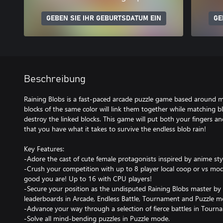
GEBEN SIE IHR GEBURTSDATUM EIN
GE
Beschreibung
Raining Blobs is a fast-paced arcade puzzle game based around m
blocks of the same color will link them together while matching bl
destroy the linked blocks. This game will put both your fingers and
that you have what it takes to survive the endless blob rain!
Key Features:
-Adore the cast of cute female protagonists inspired by anime styl
-Crush your competition with up to 8 player local coop or vs mo
good you are! Up to 16 with CPU players!
-Secure your position as the undisputed Raining Blobs master by r
leaderboards in Arcade, Endless Battle, Tournament and Puzzle m
-Advance your way through a selection of fierce battles in Tour
-Solve all mind-bending puzzles in Puzzle mode.