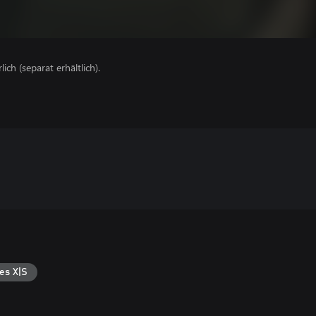
lich (separat erhältlich).
es X|S