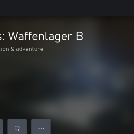
: Waffenlager B
tion & adventure
● ● ●