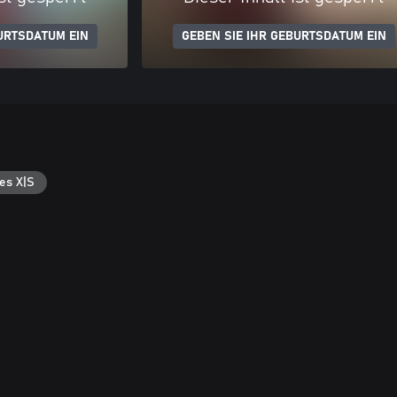
URTSDATUM EIN
GEBEN SIE IHR GEBURTSDATUM EIN
es X|S