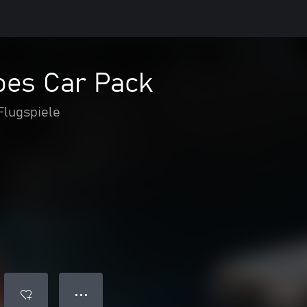
oes Car Pack
Flugspiele
● ● ●