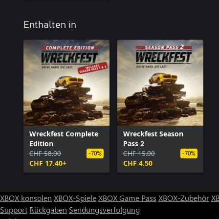
Enthalten in
Wreckfest Complete
Wreckfest Season
Edition
Pass 2
CHF 58.00
CHF 15.00
-70%
-70%
CHF 17.40+
CHF 4.50
XBOX konsolen
XBOX-Spiele
XBOX Game Pass
XBOX-Zubehör
X
Support
Rückgaben
Sendungsverfolgung