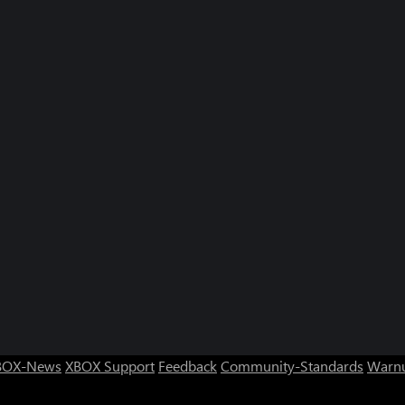
BOX-News
XBOX Support
Feedback
Community-Standards
Warnu