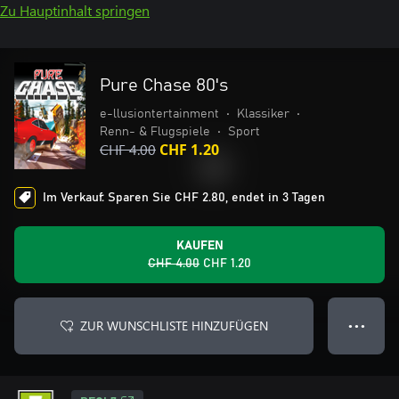
Zu Hauptinhalt springen
Pure Chase 80's
e-llusiontertainment
•
Klassiker
•
Renn- & Flugspiele
•
Sport
CHF 4.00
CHF 1.20
Im Verkauf: Sparen Sie CHF 2.80, endet in 3 Tagen
KAUFEN
CHF 4.00
CHF 1.20
ZUR WUNSCHLISTE HINZUFÜGEN
● ● ●