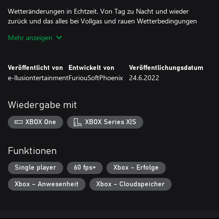
Wetteränderungen in Echtzeit. Von Tag zu Nacht und wieder
zurück und das alles bei Vollgas und rauen Wetterbedingungen
wie Nebel, Regen, Schnee, usw. ....
Mehr anzeigen
-FR 60hz.
Veröffentlicht von
Entwickelt von
Veröffentlichungsdatum
-Episches & bizzare Finale.
e-llusiontertainment
FuriouSoftPhoenix
24.6.2022
-Retro-Musik aus den 80er Jahren.
-Wetterwechsel in Echtzeit.
-Eine Hommage an die klassischen Arcade-Spiele.
Wiedergabe mit
-Physische Zerstörung von Fahrzeugen.
-3 Schwierigkeitsstufen, längeren Strecken, neuen Szenarien und
XBOX One
XBOX Series X|S
Herausforderungen.
-Einzigartige Erfahrung dank der prozeduralen Erstellung von
Szenarien.
Funktionen
Mit spektakulären Schleuderszenen und einer unendlichen Anzahl
Single player
60 fps+
Xbox – Erfolge
von Elementen, die es Ihnen sehr schwer machen werden, wie z.
Xbox – Anwesenheit
Xbox – Cloudspeicher
B. bewaffnete Hubschrauber, Benzinfässer, Boote mit Bomben,
Zerstörungsflugzeuge, Schneemobile... mit einem einzigen Ziel,
nämlich Ihre Ziele zu sabotieren.