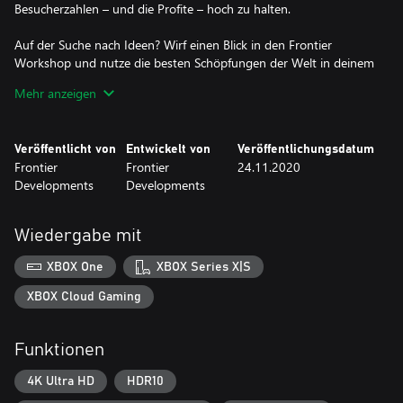
Besucherzahlen – und die Profite – hoch zu halten.
Auf der Suche nach Ideen? Wirf einen Blick in den Frontier
Workshop und nutze die besten Schöpfungen der Welt in deinem
immer größer werdenden Imperium. Lade Achterbahnen,
Mehr anzeigen
Szenerie, Gebäude oder den ganzen Park herunter oder baue
deine eigene Community auf, indem du deine eigenen Kreationen
hochlädst. Von beeindruckendem Feuerwerk bis hin zu
Veröffentlicht von
Entwickelt von
Veröffentlichungsdatum
weitläufigen Kreuzfahrtschiffen – deiner Kreativität sind keine
Frontier
Frontier
24.11.2020
Grenzen gesetzt.
Developments
Developments
Planet Coaster: Die Deluxe Edition enthält das Basisspiel sowie
das „Fantastisch“ Fahrgeschäft-Paket und „Klassisch“
Wiedergabe mit
Fahrgeschäft-Paket, und damit jede Menge Spaß und
Nervenkitzel.
XBOX One
XBOX Series X|S
Dein Park, dein Reich:
XBOX Cloud Gaming
Stelle dich dem tiefgründigen, lohnenswerten Karrieremodus,
nimm herausfordernde Szenarien in Angriff und gestalte im
Funktionen
Sandbox-Modus deinen Traumfreizeitpark mit grenzenlosen
kreativen Möglichkeiten.
4K Ultra HD
HDR10