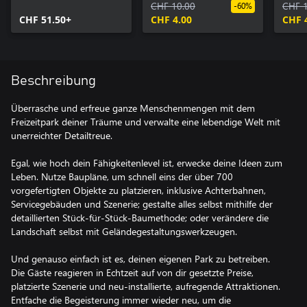
Fahrgeschäft-Paket
CHF 10.00
Fahr
CHF 
-60%
CHF 51.50+
CHF 4.00
CHF 
Beschreibung
Überrasche und erfreue ganze Menschenmengen mit dem
Freizeitpark deiner Träume und verwalte eine lebendige Welt mit
unerreichter Detailtreue.
Egal, wie hoch dein Fähigkeitenlevel ist, erwecke deine Ideen zum
Leben. Nutze Baupläne, um schnell eins der über 700
vorgefertigten Objekte zu platzieren, inklusive Achterbahnen,
Servicegebäuden und Szenerie; gestalte alles selbst mithilfe der
detaillierten Stück-für-Stück-Baumethode; oder verändere die
Landschaft selbst mit Geländegestaltungswerkzeugen.
Und genauso einfach ist es, deinen eigenen Park zu betreiben.
Die Gäste reagieren in Echtzeit auf von dir gesetzte Preise,
platzierte Szenerie und neu-installierte, aufregende Attraktionen.
Entfache die Begeisterung immer wieder neu, um die