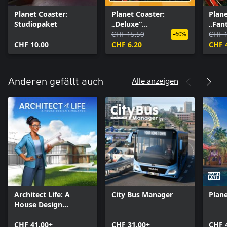
Planet Coaster:
Planet Coaster:
Plane
Studiopaket
„Deluxe“
„Fant
Fahrgeschäft-Paket
CHF 15.50
Fahr
CHF 
-60%
CHF 10.00
CHF 6.20
CHF 
Alle anzeigen
Anderen gefällt auch
Architect Life: A
City Bus Manager
Plane
House Design
Simulator
CHF 41.00+
CHF 31.00+
CHF 