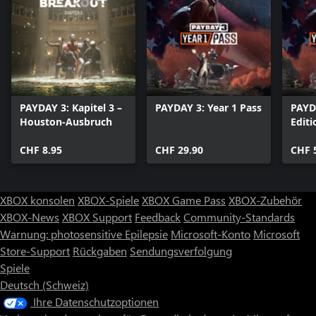
PAYDAY 3: Kapitel 3 –
PAYDAY 3: Year 1 Pass
PAYD
Houston-Ausbruch
Editi
CHF 8.95
CHF 29.90
CHF 
XBOX konsolen
XBOX-Spiele
XBOX Game Pass
XBOX-Zubehör
XBOX-News
XBOX Support
Feedback
Community-Standards
Warnung: photosensitive Epilepsie
Microsoft-Konto
Microsoft
Store-Support
Rückgaben
Sendungsverfolgung
Spiele
Deutsch (Schweiz)
Ihre Datenschutzoptionen