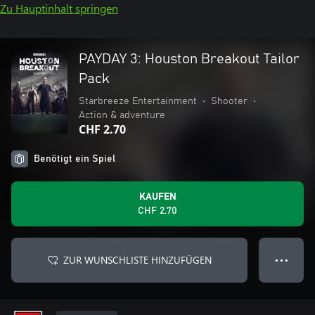
Zu Hauptinhalt springen
PAYDAY 3: Houston Breakout Tailor
Pack
Starbreeze Entertainment
•
Shooter
•
Action & adventure
CHF 2.70
Benötigt ein Spiel
KAUFEN
CHF 2.70
ZUR WUNSCHLISTE HINZUFÜGEN
● ● ●