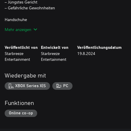
– Jüngstes Gericht
– Gefährliche Gewohnheiten
Handschuhe
– Geschworenenpflicht
Mehr anzeigen
– Hausfriedensbruch
– FIK Premium
– Bleibender Abdruck
Veröffentlicht von
Entwickelt von
Veröffentlichungsdatum
Starbreeze
Starbreeze
19.8.2024
Das „Houston-Ausbruch“-Outfitpaket ist Teil des „Houston-
Entertainment
Entertainment
Ausbruch“-Bundles.
Wiedergabe mit
XBOX Series X|S
PC
Funktionen
Online co-op